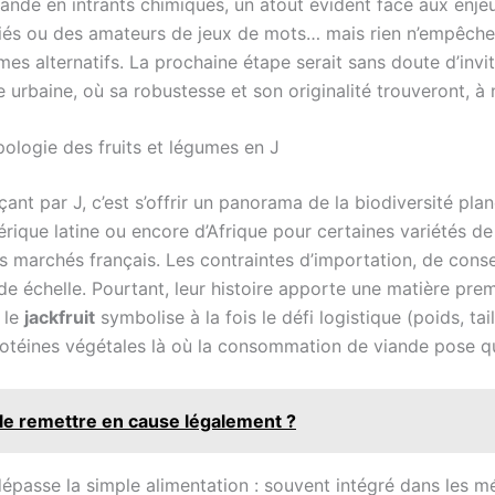
emande en intrants chimiques, un atout évident face aux enje
initiés ou des amateurs de jeux de mots… mais rien n’empêche
mes alternatifs. La prochaine étape serait sans doute d’inv
e urbaine, où sa robustesse et son originalité trouveront, à 
pologie des fruits et légumes en J
t par J, c’est s’offrir un panorama de la biodiversité planét
rique latine ou encore d’Afrique pour certaines variétés de 
es marchés français. Les contraintes d’importation, de conse
e échelle. Pourtant, leur histoire apporte une matière prem
, le
jackfruit
symbolise à la fois le défi logistique (poids, tai
protéines végétales là où la consommation de viande pose q
 le remettre en cause légalement ?
 dépasse la simple alimentation : souvent intégré dans les mé