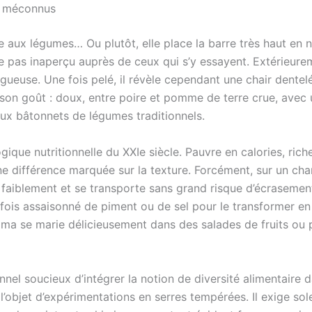
ts méconnus
lle aux légumes… Ou plutôt, elle place la barre très haut en 
pas inaperçu auprès de ceux qui s’y essayent. Extérieureme
rugueuse. Une fois pelé, il révèle cependant une chair dente
s son goût : doux, entre poire et pomme de terre crue, avec 
aux bâtonnets de légumes traditionnels.
ique nutritionnelle du XXIe siècle. Pauvre en calories, riche
ne différence marquée sur la texture. Forcément, sur un chan
ue faiblement et se transporte sans grand risque d’écraseme
arfois assaisonné de piment ou de sel pour le transformer 
jícama se marie délicieusement dans des salades de fruits 
nel soucieux d’intégrer la notion de diversité alimentaire da
 l’objet d’expérimentations en serres tempérées. Il exige sole