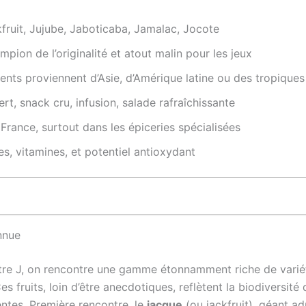
fruit, Jujube, Jaboticaba, Jamalac, Jocote
pion de l’originalité et atout malin pour les jeux
ents proviennent d’Asie, d’Amérique latine ou des tropiques
rt, snack cru, infusion, salade rafraîchissante
n France, surtout dans les épiceries spécialisées
es, vitamines, et potentiel antioxydant
nnue
ettre J, on rencontre une gamme étonnamment riche de variét
s fruits, loin d’être anecdotiques, reflètent la biodiversité
entes. Première rencontre, le
jacque
(ou jackfruit), géant ad