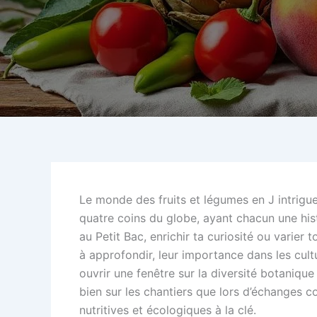
Le monde des fruits et légumes en J intrigue 
quatre coins du globe, ayant chacun une hist
au Petit Bac, enrichir ta curiosité ou varier
à approfondir, leur importance dans les cult
ouvrir une fenêtre sur la diversité botanique
bien sur les chantiers que lors d’échanges co
nutritives et écologiques à la clé.