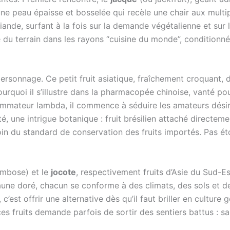
 une peau épaisse et bosselée qui recèle une chair aux multip
iande, surfant à la fois sur la demande végétalienne et sur l
e du terrain dans les rayons “cuisine du monde”, conditionné
personnage. Ce petit fruit asiatique, fraîchement croquant,
urquoi il s’illustre dans la pharmacopée chinoise, vanté po
nsommateur lambda, il commence à séduire les amateurs dési
é, une intrigue botanique : fruit brésilien attaché directem
loin du standard de conservation des fruits importés. Pas ét
ambose) et le
jocote
, respectivement fruits d’Asie du Sud-E
aune doré, chacun se conforme à des climats, des sols et de
 c’est offrir une alternative dès qu’il faut briller en cultu
ces fruits demande parfois de sortir des sentiers battus : s