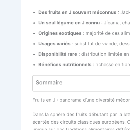
Des fruits en J souvent méconnus
: Jack
Un seul légume en J connu
: Jícama, cham
Origines exotiques
: majorité de ces alim
Usages variés
: substitut de viande, desse
Disponibilité rare
: distribution limitée e
Bénéfices nutritionnels
: richesse en fibr
Sommaire
Fruits en J : panorama d’une diversité méco
Dans la sphère des fruits débutant par la l
écartée des circuits classiques européens. Ce
unique sur des traditions alimentaires différ