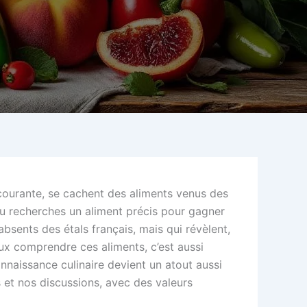
u courante, se cachent des aliments venus des
 Tu recherches un aliment précis pour gagner
absents des étals français, mais qui révèlent,
eux comprendre ces aliments, c’est aussi
onnaissance culinaire devient un atout aussi
s et nos discussions, avec des valeurs