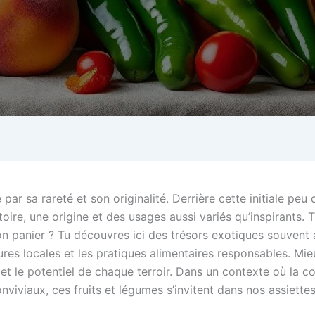
par sa rareté et son originalité. Derrière cette initiale pe
oire, une origine et des usages aussi variés qu’inspirants.
 ton panier ? Tu découvres ici des trésors exotiques souvent 
ures locales et les pratiques alimentaires responsables. Mi
 et le potentiel de chaque terroir. Dans un contexte où la c
nviviaux, ces fruits et légumes s’invitent dans nos assiette