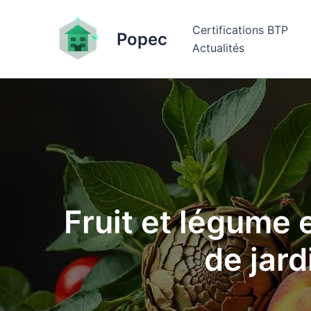
Aller
au
Certifications BTP
Popec
contenu
Actualités
Fruit et légume 
de jard