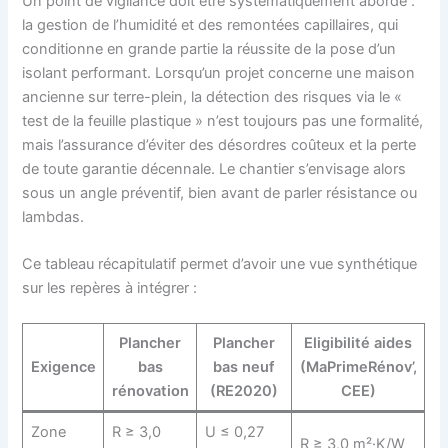
Un point de vigilance doit être systématiquement abordé :
la gestion de l’humidité et des remontées capillaires, qui
conditionne en grande partie la réussite de la pose d’un
isolant performant. Lorsqu’un projet concerne une maison
ancienne sur terre-plein, la détection des risques via le «
test de la feuille plastique » n’est toujours pas une formalité,
mais l’assurance d’éviter des désordres coûteux et la perte
de toute garantie décennale. Le chantier s’envisage alors
sous un angle préventif, bien avant de parler résistance ou
lambdas.
Ce tableau récapitulatif permet d’avoir une vue synthétique
sur les repères à intégrer :
Plancher
Plancher
Eligibilité aides
Exigence
bas
bas neuf
(MaPrimeRénov’,
rénovation
(RE2020)
CEE)
Zone
R ≥ 3,0
U ≤ 0,27
R ≥ 3,0 m²·K/W