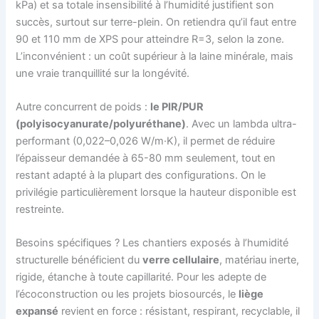
kPa) et sa totale insensibilité à l’humidité justifient son
succès, surtout sur terre-plein. On retiendra qu’il faut entre
90 et 110 mm de XPS pour atteindre R=3, selon la zone.
L’inconvénient : un coût supérieur à la laine minérale, mais
une vraie tranquillité sur la longévité.
Autre concurrent de poids :
le PIR/PUR
(polyisocyanurate/polyuréthane)
. Avec un lambda ultra-
performant (0,022–0,026 W/m·K), il permet de réduire
l’épaisseur demandée à 65-80 mm seulement, tout en
restant adapté à la plupart des configurations. On le
privilégie particulièrement lorsque la hauteur disponible est
restreinte.
Besoins spécifiques ? Les chantiers exposés à l’humidité
structurelle bénéficient du
verre cellulaire
, matériau inerte,
rigide, étanche à toute capillarité. Pour les adepte de
l’écoconstruction ou les projets biosourcés, le
liège
expansé
revient en force : résistant, respirant, recyclable, il