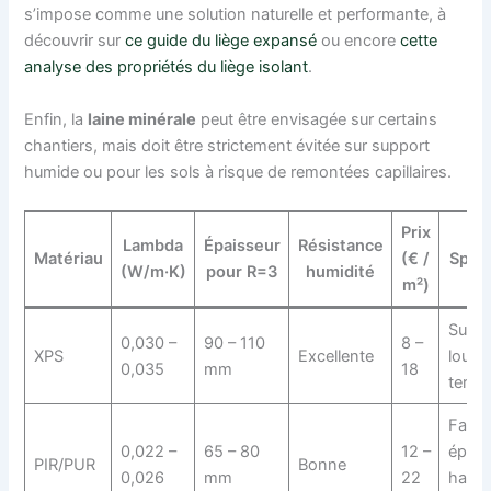
s’impose comme une solution naturelle et performante, à
découvrir sur
ce guide du liège expansé
ou encore
cette
analyse des propriétés du liège isolant
.
Enfin, la
laine minérale
peut être envisagée sur certains
chantiers, mais doit être strictement évitée sur support
humide ou pour les sols à risque de remontées capillaires.
Prix
Lambda
Épaisseur
Résistance
Matériau
(€ /
Spéci
(W/m·K)
pour R=3
humidité
m²)
Suppo
0,030 –
90 – 110
8 –
XPS
Excellente
lourd,
0,035
mm
18
terre-
Faibl
0,022 –
65 – 80
12 –
épais
PIR/PUR
Bonne
0,026
mm
22
haute