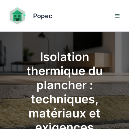
Aller
au
Popec
contenu
Isolation
thermique du
plancher :
techniques,
matériaux et
exigences