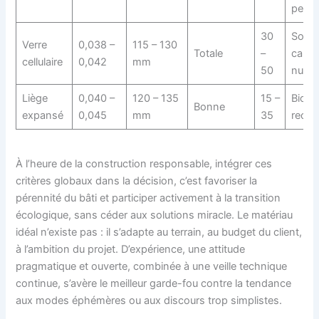
perf
30
Sol h
Verre
0,038 –
115 – 130
Totale
–
capill
cellulaire
0,042
mm
50
nulle
Liège
0,040 –
120 – 135
15 –
Bioso
Bonne
expansé
0,045
mm
35
recyc
À l’heure de la construction responsable, intégrer ces
critères globaux dans la décision, c’est favoriser la
pérennité du bâti et participer activement à la transition
écologique, sans céder aux solutions miracle. Le matériau
idéal n’existe pas : il s’adapte au terrain, au budget du client,
à l’ambition du projet. D’expérience, une attitude
pragmatique et ouverte, combinée à une veille technique
continue, s’avère le meilleur garde-fou contre la tendance
aux modes éphémères ou aux discours trop simplistes.