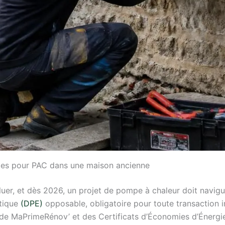
ides pour PAC dans une maison ancienne
uer, et dès 2026, un projet de pompe à chaleur doit navigue
étique
(DPE)
opposable, obligatoire pour toute transaction i
er de MaPrimeRénov’ et des Certificats d’Économies d’Énerg