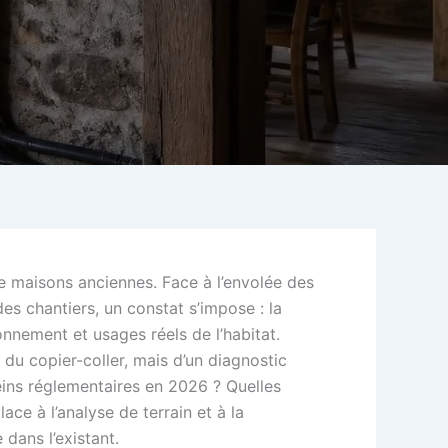
e maisons anciennes. Face à l’envolée des
des chantiers, un constat s’impose : la
ionnement et usages réels de l’habitat.
 du copier-coller, mais d’un diagnostic
freins réglementaires en 2026 ? Quelles
ce à l’analyse de terrain et à la
dans l’existant.