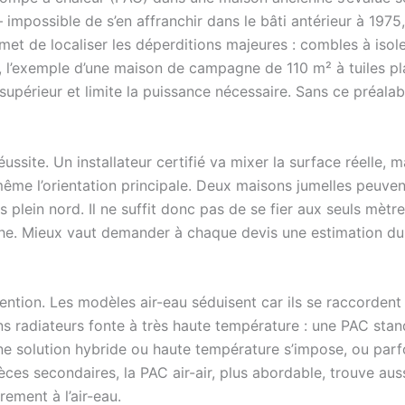
 impossible de s’en affranchir dans le bâti antérieur à 197
et de localiser les déperditions majeures : combles à isole
, l’exemple d’une maison de campagne de 110 m² à tuiles plat
r supérieur et limite la puissance nécessaire. Sans ce préal
site. Un installateur certifié va mixer la surface réelle, m
même l’orientation principale. Deux maisons jumelles peuven
plein nord. Il ne suffit donc pas de se fier aux seuls mètre
louche. Mieux vaut demander à chaque devis une estimation d
ention. Les modèles air-eau séduisent car ils se raccordent
ens radiateurs fonte à très haute température : une PAC sta
 une solution hybride ou haute température s’impose, ou pa
èces secondaires, la PAC air-air, plus abordable, trouve aus
rement à l’air-eau.