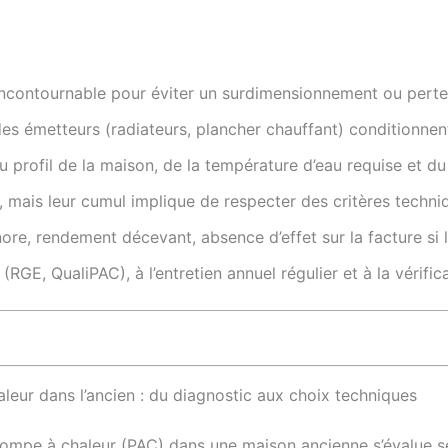
 incontournable pour éviter un surdimensionnement ou pert
 des émetteurs (radiateurs, plancher chauffant) conditionnent
profil de la maison, de la température d’eau requise et du
 mais leur cumul implique de respecter des critères techniq
re, rendement décevant, absence d’effet sur la facture si l’
 (RGE, QualiPAC), à l’entretien annuel régulier et à la vérifi
haleur dans l’ancien : du diagnostic aux choix techniques
ne pompe à chaleur (PAC) dans une maison ancienne s’évalue 