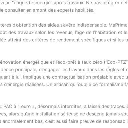
n niveau “étiquette énergie” après travaux. Ne pas intégrer ce
de consulter en amont des experts habilités.
tères d’obtention des aides s’avère indispensable. MaPrime
oût des travaux selon les revenus, l’âge de l’habitation et 
lée atteint des critères de rendement spécifiques et si les 
rénovation énergétique et l’éco-prêt à taux zéro (“Eco-PTZ”
sidence principale, d’engager les travaux dans les règles et 
 quant à lui, implique une contractualisation préalable avec u
d’énergie réalisées. Un artisan qui oublie ce formalisme fai
 « PAC à 1 euro », désormais interdites, a laissé des traces.
ves, alors qu’une installation sérieuse ne descend jamais so
is anormalement bas, c’est aussi faire preuve de responsabil