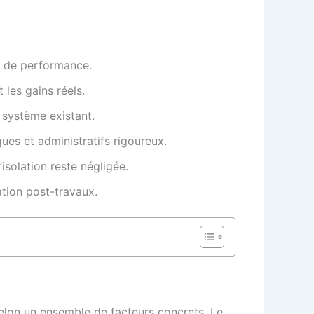
e de performance.
 les gains réels.
 système existant.
ues et administratifs rigoureux.
isolation reste négligée.
cation post-travaux.
selon un ensemble de facteurs concrets. Le