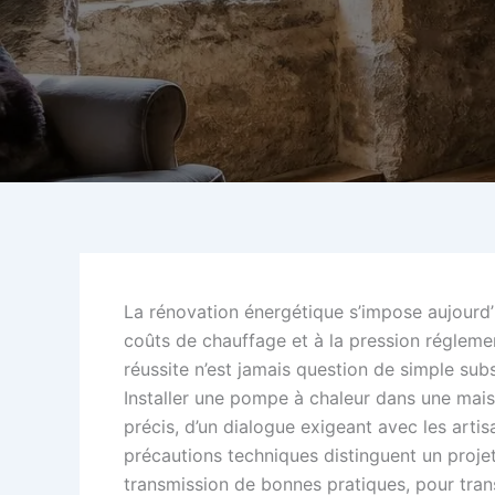
La rénovation énergétique s’impose aujourd’
coûts de chauffage et à la pression réglement
réussite n’est jamais question de simple subs
Installer une pompe à chaleur dans une mai
précis, d’un dialogue exigeant avec les artis
précautions techniques distinguent un projet
transmission de bonnes pratiques, pour tran