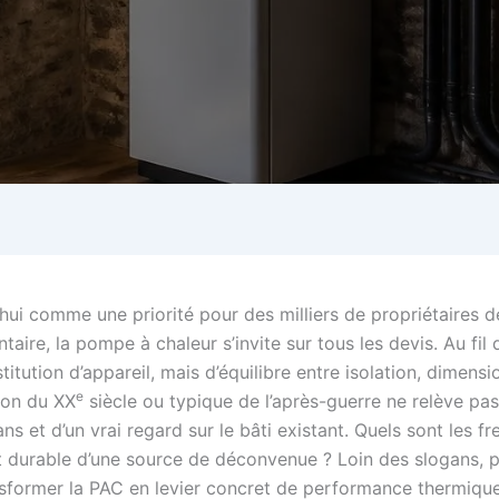
hui comme une priorité pour des milliers de propriétaires d
aire, la pompe à chaleur s’invite sur tous les devis. Au fil 
titution d’appareil, mais d’équilibre entre isolation, dimens
e
son du XX
siècle ou typique de l’après-guerre ne relève pas
ans et d’un vrai regard sur le bâti existant. Quels sont les 
 durable d’une source de déconvenue ? Loin des slogans, pla
sformer la PAC en levier concret de performance thermique 