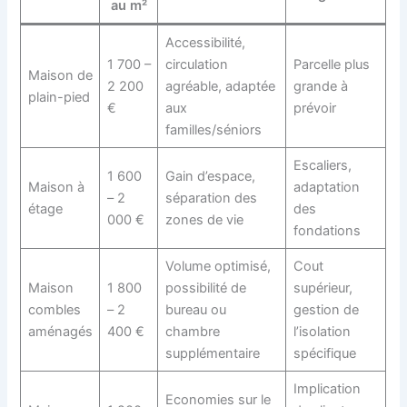
au m²
Accessibilité,
1 700 –
circulation
Parcelle plus
Maison de
2 200
agréable, adaptée
grande à
plain-pied
€
aux
prévoir
familles/séniors
Escaliers,
1 600
Gain d’espace,
Maison à
adaptation
– 2
séparation des
étage
des
000 €
zones de vie
fondations
Volume optimisé,
Cout
Maison
1 800
possibilité de
supérieur,
combles
– 2
bureau ou
gestion de
aménagés
400 €
chambre
l’isolation
supplémentaire
spécifique
Implication
Economies sur le