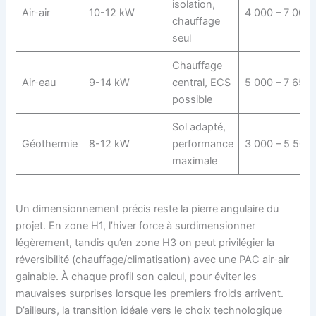
isolation,
Air-air
10-12 kW
4 000 – 7 000
chauffage
seul
Chauffage
Air-eau
9-14 kW
central, ECS
5 000 – 7 650
possible
Sol adapté,
Géothermie
8-12 kW
performance
3 000 – 5 500
maximale
Un dimensionnement précis reste la pierre angulaire du
projet. En zone H1, l’hiver force à surdimensionner
légèrement, tandis qu’en zone H3 on peut privilégier la
réversibilité (chauffage/climatisation) avec une PAC air-air
gainable. À chaque profil son calcul, pour éviter les
mauvaises surprises lorsque les premiers froids arrivent.
D’ailleurs, la transition idéale vers le choix technologique