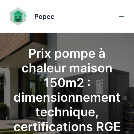
Aller
au
Popec
contenu
Prix pompe à
chaleur maison
150m2 :
dimensionnement
technique,
certifications RGE