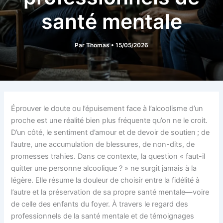
santé mentale
Par
Thomas
•
15/05/2026
Éprouver le doute ou l’épuisement face à l’alcoolisme d’un
proche est une réalité bien plus fréquente qu’on ne le croit.
D’un côté, le sentiment d’amour et de devoir de soutien ; de
l’autre, une accumulation de blessures, de non-dits, de
promesses trahies. Dans ce contexte, la question « faut-il
quitter une personne alcoolique ? » ne surgit jamais à la
légère. Elle résume la douleur de choisir entre la fidélité à
l’autre et la préservation de sa propre santé mentale—voire
de celle des enfants du foyer. À travers le regard des
professionnels de la santé mentale et de témoignages