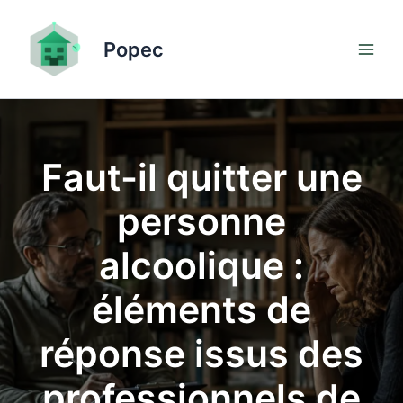
Aller
au
Popec
contenu
Faut-il quitter une
personne
alcoolique :
éléments de
réponse issus des
professionnels de