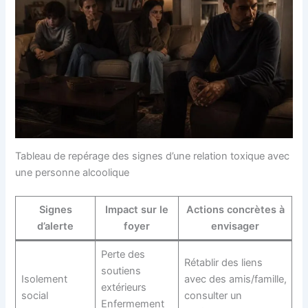
Tableau de repérage des signes d’une relation toxique avec
une personne alcoolique
Signes
Impact sur le
Actions concrètes à
d’alerte
foyer
envisager
Perte des
Rétablir des liens
soutiens
Isolement
avec des amis/famille,
extérieurs
social
consulter un
Enfermement