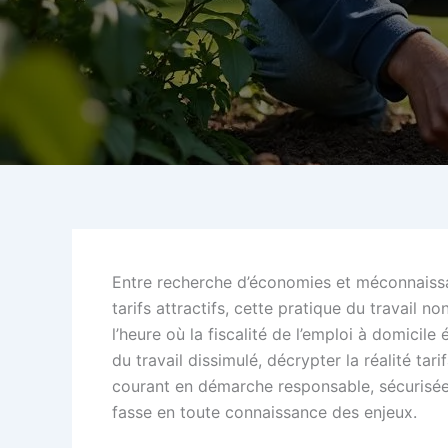
Entre recherche d’économies et méconnaissan
tarifs attractifs, cette pratique du travail 
l’heure où la fiscalité de l’emploi à domicil
du travail dissimulé, décrypter la réalité ta
courant en démarche responsable, sécurisée e
fasse en toute connaissance des enjeux.