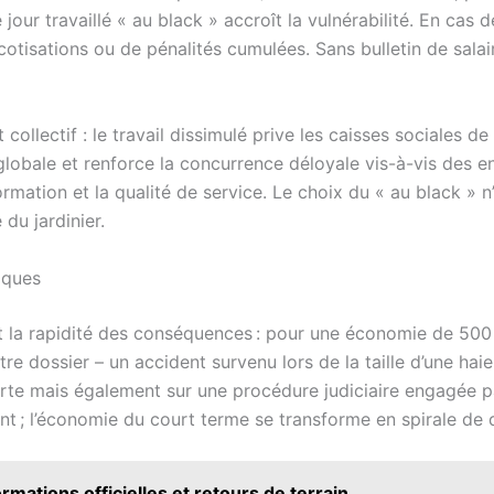
jour travaillé « au black » accroît la vulnérabilité. En cas 
 cotisations ou de pénalités cumulées. Sans bulletin de sala
ollectif : le travail dissimulé prive les caisses sociales de
 globale et renforce la concurrence déloyale vis-à-vis des 
formation et la qualité de service. Le choix du « au black » 
 du jardinier.
iques
a rapidité des conséquences : pour une économie de 500 €, 
re dossier – un accident survenu lors de la taille d’une ha
te mais également sur une procédure judiciaire engagée par 
 ; l’économie du court terme se transforme en spirale de de
rmations officielles et retours de terrain