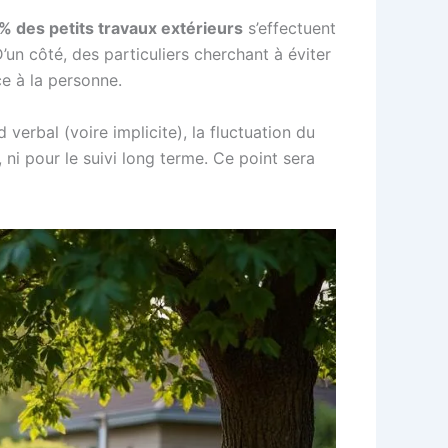
% des petits travaux extérieurs
s’effectuent
’un côté, des particuliers cherchant à éviter
ce à la personne.
d verbal (voire implicite), la fluctuation du
, ni pour le suivi long terme. Ce point sera