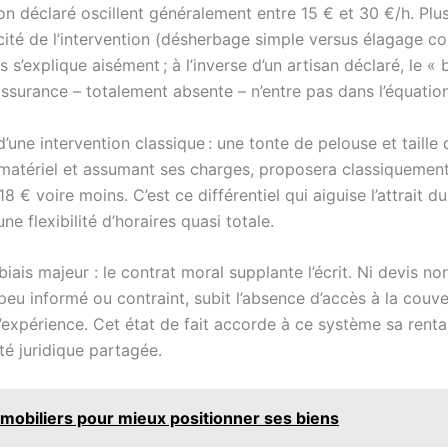
on déclaré oscillent généralement entre 15 € et 30 €/h. Plus
hnicité de l’intervention (désherbage simple versus élagage co
 s’explique aisément ; à l’inverse d’un artisan déclaré, le «
assurance – totalement absente – n’entre pas dans l’équation
d’une intervention classique : une tonte de pelouse et taille
on matériel et assumant ses charges, proposera classiquemen
8 € voire moins. C’est ce différentiel qui aiguise l’attrait d
 flexibilité d’horaires quasi totale.
s majeur : le contrat moral supplante l’écrit. Ni devis nor
nt peu informé ou contraint, subit l’absence d’accès à la couv
’expérience. Cet état de fait accorde à ce système sa renta
ité juridique partagée.
immobiliers pour mieux positionner ses biens