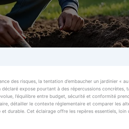
ce des risques, la tentation d’embaucher un jardinier « au 
non déclaré expose pourtant à des répercussions concrètes, t
e évolue, l’équilibre entre budget, sécurité et conformité p
rifaire, détailler le contexte réglementaire et comparer les 
t durable. Cet éclairage offre les repères essentiels, loin