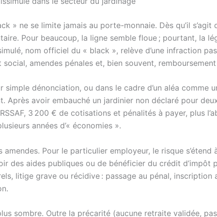
issimulé dans le secteur du jardinage
ack » ne se limite jamais au porte-monnaie. Dès qu’il s’agit 
re. Pour beaucoup, la ligne semble floue ; pourtant, la légi
simulé, nom officiel du « black », relève d’une infraction p
 social, amendes pénales et, bien souvent, remboursement r
r simple dénonciation, ou dans le cadre d’un aléa comme un
ment. Après avoir embauché un jardinier non déclaré pour deux
l’URSSAF, 3 200 € de cotisations et pénalités à payer, plus l
 plusieurs années d’« économies ».
 amendes. Pour le particulier employeur, le risque s’étend à 
oir des aides publiques ou de bénéficier du crédit d’impôt p
els, litige grave ou récidive : passage au pénal, inscription 
on.
plus sombre. Outre la précarité (aucune retraite validée, pa