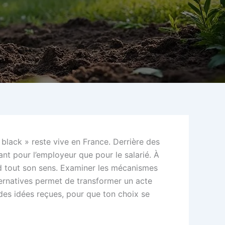
black » reste vive en France. Derrière des
ant pour l’employeur que pour le salarié. À
rend tout son sens. Examiner les mécanismes
alternatives permet de transformer un acte
 des idées reçues, pour que ton choix se