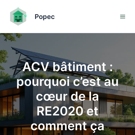
Aller
au
Popec
contenu
ACV bâtiment :
pourquoi c’est au
cœur de la
RE2020 et
comment ça