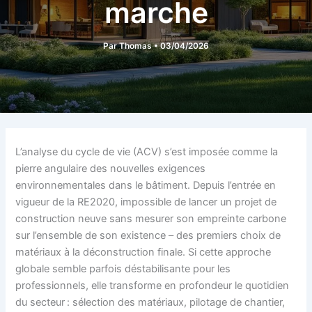
marche
Par
Thomas
•
03/04/2026
L’analyse du cycle de vie (ACV) s’est imposée comme la
pierre angulaire des nouvelles exigences
environnementales dans le bâtiment. Depuis l’entrée en
vigueur de la RE2020, impossible de lancer un projet de
construction neuve sans mesurer son empreinte carbone
sur l’ensemble de son existence – des premiers choix de
matériaux à la déconstruction finale. Si cette approche
globale semble parfois déstabilisante pour les
professionnels, elle transforme en profondeur le quotidien
du secteur : sélection des matériaux, pilotage de chantier,