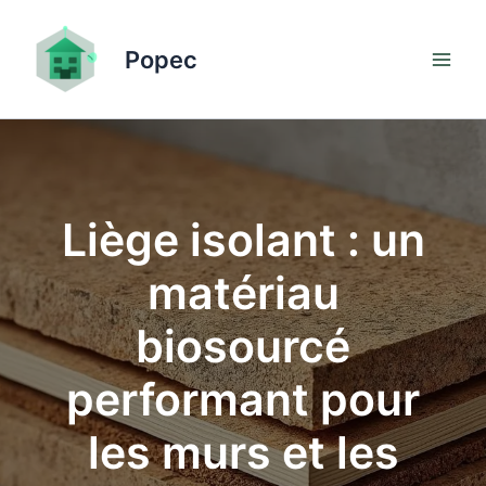
Aller
au
Popec
contenu
Liège isolant : un
matériau
biosourcé
performant pour
les murs et les