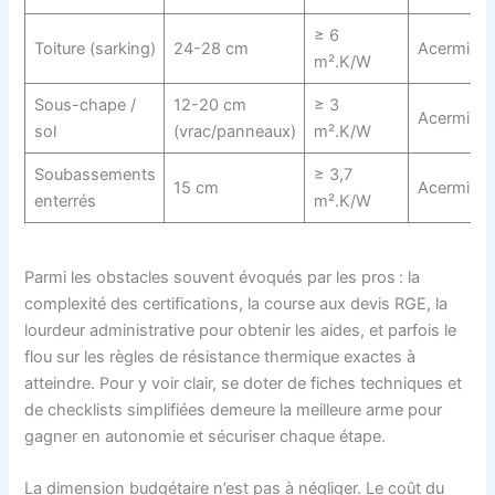
≥ 6
Toiture (sarking)
24-28 cm
Acermi
m².K/W
Sous-chape /
12-20 cm
≥ 3
Acermi
sol
(vrac/panneaux)
m².K/W
Soubassements
≥ 3,7
15 cm
Acermi
enterrés
m².K/W
Parmi les obstacles souvent évoqués par les pros : la
complexité des certifications, la course aux devis RGE, la
lourdeur administrative pour obtenir les aides, et parfois le
flou sur les règles de résistance thermique exactes à
atteindre. Pour y voir clair, se doter de fiches techniques et
de checklists simplifiées demeure la meilleure arme pour
gagner en autonomie et sécuriser chaque étape.
La dimension budgétaire n’est pas à négliger. Le coût du