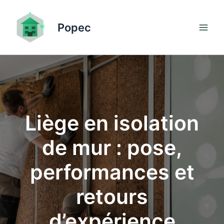
Aller
au
Popec
contenu
Liège en isolation
de mur : pose,
performances et
retours
d’expérience