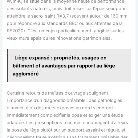
W/m·K, se situe dans la moyenne haute de performance
des isolants naturels, mais doit miser sur l’épaisseur pour
atteindre le sacro-saint R=3,7 (souvent autour de 160 mm
pour répondre aux standards BBC ou aux attentes de la
RE2020). C’est un enjeu particulièrement tangible sur les
vieux murs épais ou les rénovations patrimoniales.
Liège expansé : propriétés, usages en
bâtiment et avantages par rapport au liège
aggloméré
Certains retours de maîtres d’ouvrage soulignent
l’importance d’un diagnostic préalable : des pathologies
d’humidité ou des murs exposés au nord viendront
immédiatement complexifier la pose et exiger une étude
adaptée. Les prescriptions récentes encouragent d’ailleurs
la pose de liège plutôt sur un support assaini et régulé, et
déconseillent toute isolation sans traitement préalable des