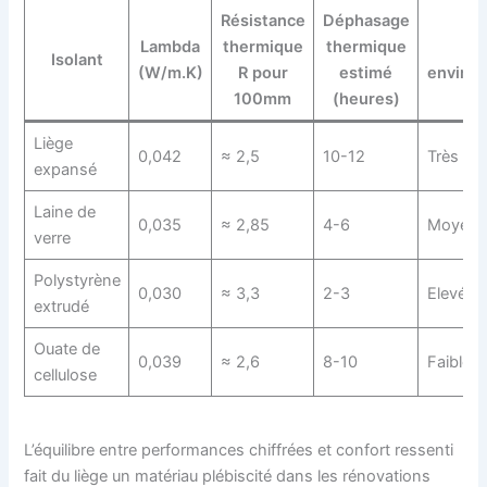
Résistance
Déphasage
Lambda
thermique
thermique
Im
Isolant
(W/m.K)
R pour
estimé
enviro
100mm
(heures)
Liège
0,042
≈ 2,5
10-12
Très fai
expansé
Laine de
0,035
≈ 2,85
4-6
Moyen
verre
Polystyrène
0,030
≈ 3,3
2-3
Elevé
extrudé
Ouate de
0,039
≈ 2,6
8-10
Faible
cellulose
L’équilibre entre performances chiffrées et confort ressenti
fait du liège un matériau plébiscité dans les rénovations