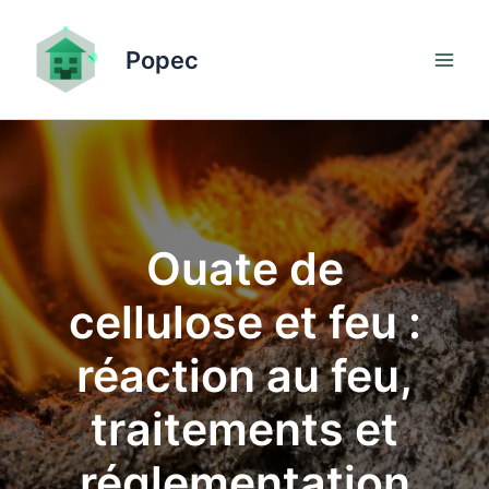
Aller
au
Popec
contenu
Ouate de
cellulose et feu :
réaction au feu,
traitements et
réglementation