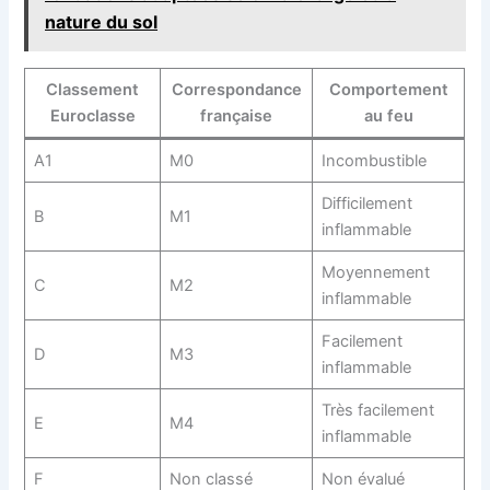
nature du sol
Classement
Correspondance
Comportement
Euroclasse
française
au feu
A1
M0
Incombustible
Difficilement
B
M1
inflammable
Moyennement
C
M2
inflammable
Facilement
D
M3
inflammable
Très facilement
E
M4
inflammable
F
Non classé
Non évalué