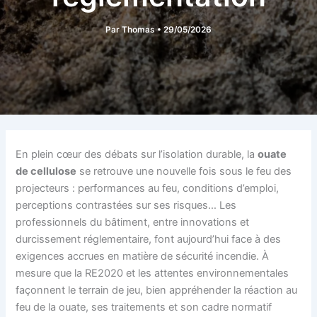
Par
Thomas
•
29/05/2026
En plein cœur des débats sur l’isolation durable, la
ouate
de cellulose
se retrouve une nouvelle fois sous le feu des
projecteurs : performances au feu, conditions d’emploi,
perceptions contrastées sur ses risques… Les
professionnels du bâtiment, entre innovations et
durcissement réglementaire, font aujourd’hui face à des
exigences accrues en matière de sécurité incendie. À
mesure que la RE2020 et les attentes environnementales
façonnent le terrain de jeu, bien appréhender la réaction au
feu de la ouate, ses traitements et son cadre normatif