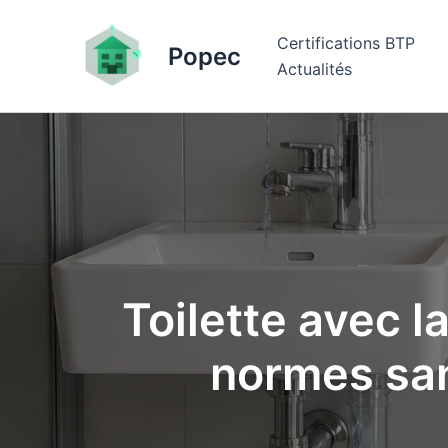
Aller
au
Certifications BTP
Popec
contenu
Actualités
Toilette avec la
normes san