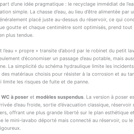
part d’une idée pragmatique : le recyclage immédiat de l’eau 
sation simple. La chasse d’eau, au lieu d’être alimentée par 
généralement placé juste au-dessus du réservoir, ce qui co
que goutte et chaque centimètre sont optimisés, prend tout
 en plus tendue.
e, et l’eau « propre » transite d’abord par le robinet du pet
eulement d’économiser un passage d’eau potable, mais aussi
. La simplicité du schéma hydraulique limite les incidents 
 des matériaux choisis pour résister à la corrosion et au tar
limite les risques de fuite et de panne.
:
WC à poser
et
modèles suspendus
. La version à poser e
rrivée d’eau froide, sortie d’évacuation classique, réservo
s, offrant une plus grande liberté sur le plan esthétique et
e le mini-lavabo déporté mais connecté au réservoir, ou l
rigoureux.