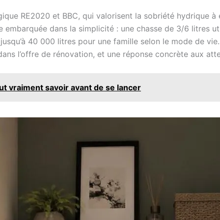
gique RE2020 et BBC, qui valorisent la sobriété hydrique à 
ce embarquée dans la simplicité : une chasse de 3/6 litres ut
, jusqu’à 40 000 litres pour une famille selon le mode de vi
 dans l’offre de rénovation, et une réponse concrète aux atten
aut vraiment savoir avant de se lancer