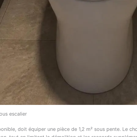
ous escalier
sponible, doit équiper une pièce de 1,2 m² sous pente. Le ch
son, tout en limitant la démolition et les raccords supplément