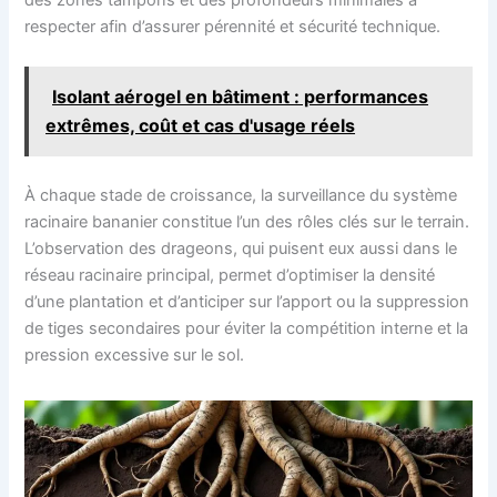
des zones tampons et des profondeurs minimales à
respecter afin d’assurer pérennité et sécurité technique.
Isolant aérogel en bâtiment : performances
extrêmes, coût et cas d'usage réels
À chaque stade de croissance, la surveillance du système
racinaire bananier constitue l’un des rôles clés sur le terrain.
L’observation des drageons, qui puisent eux aussi dans le
réseau racinaire principal, permet d’optimiser la densité
d’une plantation et d’anticiper sur l’apport ou la suppression
de tiges secondaires pour éviter la compétition interne et la
pression excessive sur le sol.