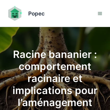
Aller
au
Popec
contenu
Racine bananier :
comportement
racinaire et
implications pour
l’aménagement