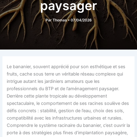
paysager
Par
Thomas
•
07/04/2026
Le bananier, souvent apprécié pour son esthétique et ses
fruits, cache sous terre un véritable réseau complexe qui
intrigue autant les jardiniers amateurs que les
professionnels du BTP et de l’aménagement paysager.
Derrière cette plante tropicale au développement
spectaculaire, le comportement de ses racines soulève des
défis concrets : stabilité, gestion de l’eau, choix des sols,
compatibilité avec les infrastructures urbaines et rurales.
Comprendre le système racinaire du bananier, c’est ouvrir la
porte à des stratégies plus fines d’implantation paysagère,