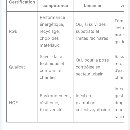
Certification
compétence
bananier
vigi
Performance
Former 
énergétique,
Oui, si suivi des
lecture
RGE
recyclage,
substrats et
normes
choix des
limites racinaires
guides
matériaux
Savoir-faire
Rassemb
Oui, pour la pose
technique et
retours
Qualibat
contrôlée en
conformité
d’expér
secteur urbain
chantier
chantie
Intégrer
Environnement,
Idéal en
gestion
HQE
résilience,
plantation
drageon
biodiversité
collective/urbaine
renouve
racinair