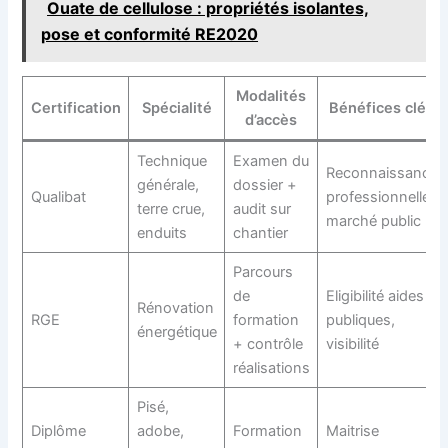
Ouate de cellulose : propriétés isolantes,
pose et conformité RE2020
Modalités
Certification
Spécialité
Bénéfices clés
d’accès
Technique
Examen du
Reconnaissance
générale,
dossier +
Qualibat
professionnelle,
terre crue,
audit sur
marché public
enduits
chantier
Parcours
de
Eligibilité aides
Rénovation
RGE
formation
publiques,
énergétique
+ contrôle
visibilité
réalisations
Pisé,
Diplôme
adobe,
Formation
Maitrise