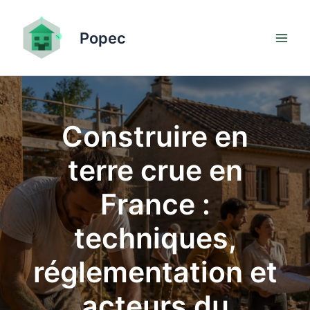
Aller
au
Popec
contenu
Construire en
terre crue en
France :
techniques,
réglementation et
acteurs du