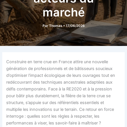
marché
Par
Thomas
•
17/06/2026
Construire en terre crue en France attire une nouvelle
génération de professionnels et de bâtisseurs soucieux
d’optimiser l’impact écologique de leurs ouvrages tout en
redécouvrant des techniques ancestrales adaptées aux
défis contemporains. Face à la RE2020 et à la pression
pour bâtir plus durablement, la filière de la terre crue se
structure, s’appuie sur des référentiels essentiels et
multiplie les innovations sur le terrain. Ce retour en force
interroge : quelles sont les règles à respecter, les
performances à viser, les savoir-faire à maîtriser ?