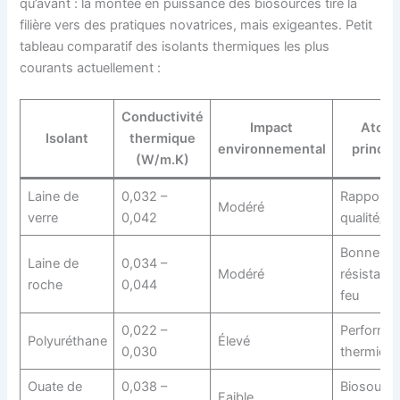
qu’avant : la montée en puissance des biosourcés tire la
filière vers des pratiques novatrices, mais exigeantes. Petit
tableau comparatif des isolants thermiques les plus
courants actuellement :
Conductivité
Impact
Atout
Isolant
thermique
environnemental
princip
(W/m.K)
Laine de
0,032 –
Rapport
Modéré
verre
0,042
qualité/pr
Bonne
Laine de
0,034 –
Modéré
résistanc
roche
0,044
feu
0,022 –
Performa
Polyuréthane
Élevé
0,030
thermiqu
Ouate de
0,038 –
Biosourcé
Faible