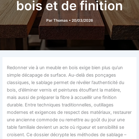
bois et de finition
Par
Thomas
•
20/03/2026
Redonner vie à un meuble en bois exige bien plus qu’un
simple décapage de surface. Au-delà des ponçages
classiques, le sablage permet de révéler l’authenticité du
bois, d’éliminer vernis et peintures étouffant la matière,
mais aussi de préparer la fibre à accueillir une finition
durable. Entre techniques traditionnelles, outillages
modernes et exigences de respect des matériaux, restaurer
une ancienne commode ou remettre au goût du jour une
table familiale devient un acte où rigueur et sensibilité se
croisent. Ce dossier décrypte les méthodes de sablage –