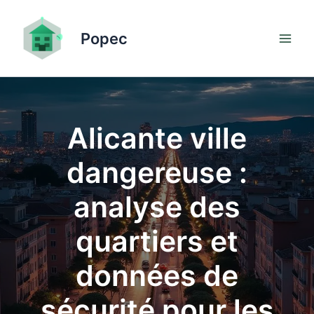
Aller
au
Popec
contenu
Alicante ville
dangereuse :
analyse des
quartiers et
données de
sécurité pour les