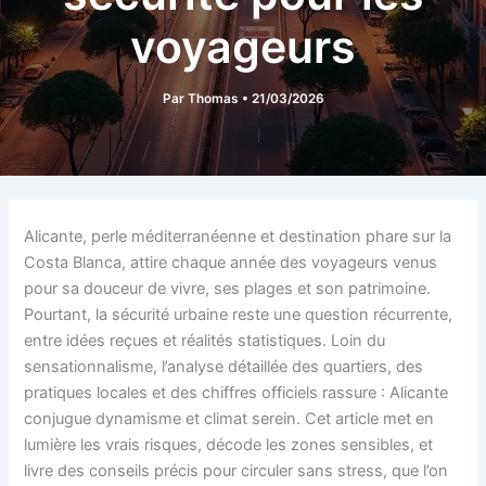
voyageurs
Par
Thomas
•
21/03/2026
Alicante, perle méditerranéenne et destination phare sur la
Costa Blanca, attire chaque année des voyageurs venus
pour sa douceur de vivre, ses plages et son patrimoine.
Pourtant, la sécurité urbaine reste une question récurrente,
entre idées reçues et réalités statistiques. Loin du
sensationnalisme, l’analyse détaillée des quartiers, des
pratiques locales et des chiffres officiels rassure : Alicante
conjugue dynamisme et climat serein. Cet article met en
lumière les vrais risques, décode les zones sensibles, et
livre des conseils précis pour circuler sans stress, que l’on